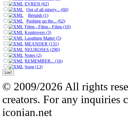
EVREN (62)
Out of all misery... (60)
Beruish (1)
Pushing up the... (62)
Films - Films - Films (10)
Kontrovers (3)
Laughing Matter (5)
MEANDER (131)
NEUROSES (290)
Notes (2)
REMEMBER... (16)
Song (13)
© 2009/2026 All rights reser
creators. For any inquiries 
iconian.net