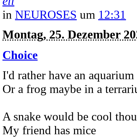
eli
in
NEUROSES
um
12:31
Montag, 25. Dezember 20
Choice
I'd rather have an aquarium
Or a frog maybe in a terrar
A snake would be cool tho
My friend has mice