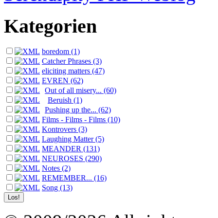
Kategorien
boredom (1)
Catcher Phrases (3)
eliciting matters (47)
EVREN (62)
Out of all misery... (60)
Beruish (1)
Pushing up the... (62)
Films - Films - Films (10)
Kontrovers (3)
Laughing Matter (5)
MEANDER (131)
NEUROSES (290)
Notes (2)
REMEMBER... (16)
Song (13)