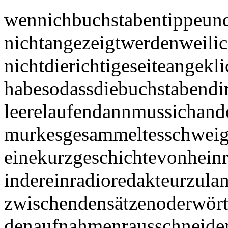
wennichbuchstabentippeun
nichtangezeigtwerdenweili
nichtdierichtigeseiteangekli
habesodassdiebuchstabendir
leerelaufendannmussichand
murkesgesammeltesschwei
einekurzgeschichtevonheinr
indereinradioredakteurzula
zwischendensätzenoderwört
denaufnahmenrausschneide