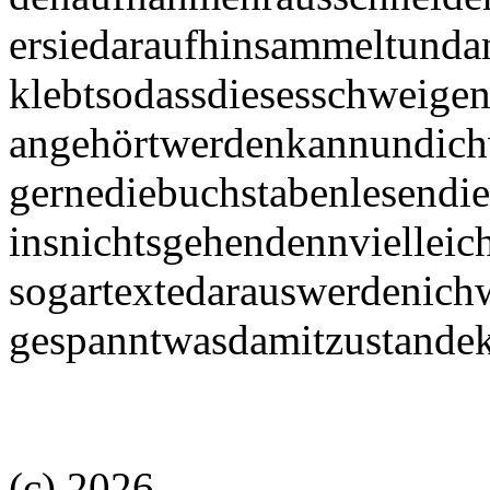
ersiedaraufhinsammeltunda
klebtsodassdiesesschweige
angehörtwerdenkannundic
gernediebuchstabenlesendie
insnichtsgehendennvielleic
sogartextedarauswerdenich
gespanntwasdamitzustande
(c) 2026