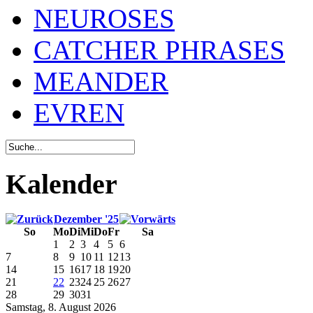
NEUROSES
CATCHER PHRASES
MEANDER
EVREN
Kalender
Dezember '25
So
Mo
Di
Mi
Do
Fr
Sa
1
2
3
4
5
6
7
8
9
10
11
12
13
14
15
16
17
18
19
20
21
22
23
24
25
26
27
28
29
30
31
Samstag, 8. August 2026