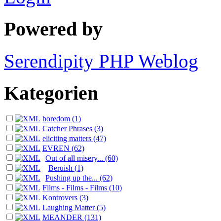
Powered by
Serendipity PHP Weblog
Kategorien
boredom (1)
Catcher Phrases (3)
eliciting matters (47)
EVREN (62)
Out of all misery... (60)
Beruish (1)
Pushing up the... (62)
Films - Films - Films (10)
Kontrovers (3)
Laughing Matter (5)
MEANDER (131)